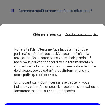
Comment modifier mon numéro de téléphone ?
J'ai un nouveau smartphone
Gérer mes cookies
Continuer sans accepter
La vérification de mon identité a échoué,
comment faire ?
Notre site lidentitenumerique.laposte.fr et notre
partenaire utilisent des cookies pour optimiser la
Je n'ai pas reçu mon code par mail
navigation. Nous conservons votre choix pendant 6
mois. Vous pouvez changer d’avis à tout moment en
cliquant sur le lien « gérer mes cookies » dans le footer
"Erreur inconnue" ou "Une erreur est survenue"
de chaque page ou obtenir plus d'informations via
notre
politique de cookies.
En cliquant sur « Continuer sans accepter », vous
indiquez votre refus et seuls les cookies nécessaires au
fonctionnement du site seront déposés
Découvrir L'Identité Numérique